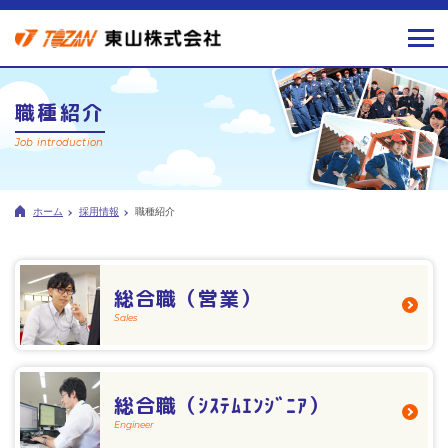
職種紹介
Job introduction
ホーム
採用情報
職種紹介
総合職（営業）
Sales
総合職（ｼｽﾃﾑｴﾝｼﾞﾆｱ）
Engineer