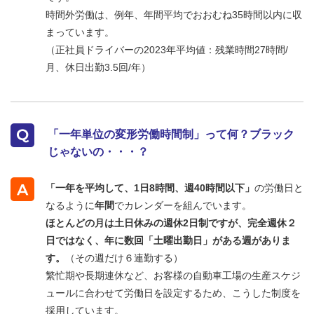
時間外労働は、例年、年間平均でおおむね35時間以内に収
まっています。
（正社員ドライバーの2023年平均値：残業時間27時間/
月、休日出勤3.5回/年）
「一年単位の変形労働時間制」って何？ブラック
じゃないの・・・？
「一年を平均して、1日8時間、週40時間以下」
の労働日と
なるように
年間
でカレンダーを組んでいます。
ほとんどの月は土日休みの週休2日制ですが、完全週休２
日ではなく、年に数回「土曜出勤日」がある週がありま
す。
（その週だけ６連勤する）
繁忙期や長期連休など、お客様の自動車工場の生産スケジ
ュールに合わせて労働日を設定するため、こうした制度を
採用しています。