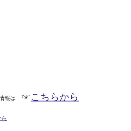
☞
こちらから
の情報は
から