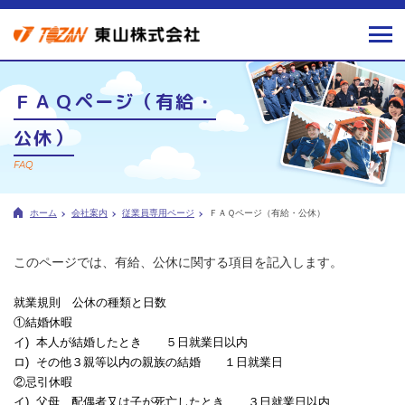
ＦＡＱページ（有給・
公休）
FAQ
ホーム
会社案内
従業員専用ページ
ＦＡＱページ（有給・公休）
このページでは、有給、公休に関する項目を記入します。
就業規則 公休の種類と日数
①結婚休暇
イ) 本人が結婚したとき ５日就業日以内
ロ) その他３親等以内の親族の結婚 １日就業日
②忌引休暇
イ) 父母、配偶者又は子が死亡したとき ３日就業日以内